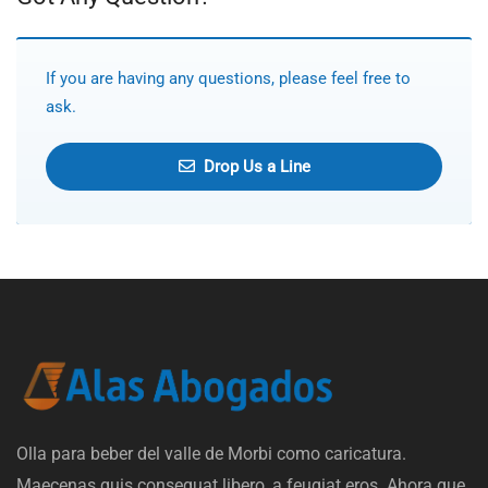
If you are having any questions, please feel free to
ask.
Drop Us a Line
Olla para beber del valle de Morbi como caricatura.
Maecenas quis consequat libero, a feugiat eros. Ahora que