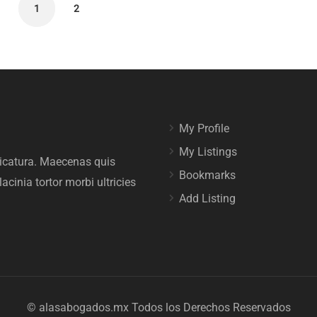
1
2
My Profile
My Listings
ricatura. Maecenas quis
Bookmarks
acinia tortor morbi ultricies
Add Listing
© alasabogados.mx Todos los Derechos Reservados